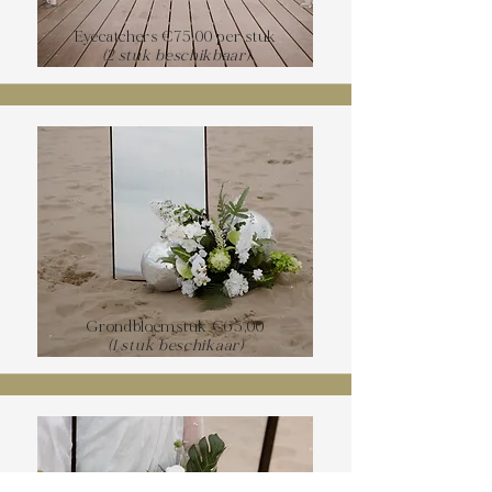
Eyecatchers €75,00 per stuk
(2 stuk beschikbaar)
Grondbloemstuk €65,00
(1 stuk beschikaar)