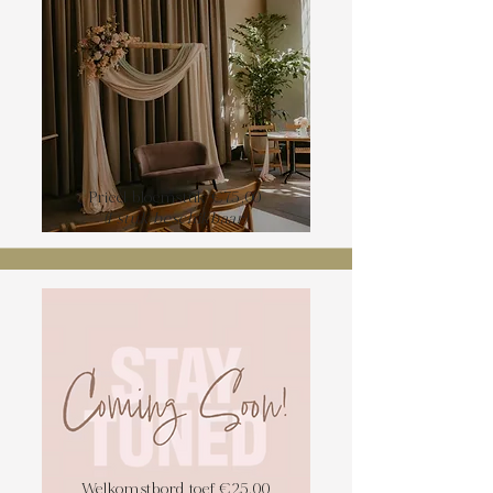
Prieel bloemstuk €75,00
(1 stuk beschikbaar)
Welkomstbord toef €25,00