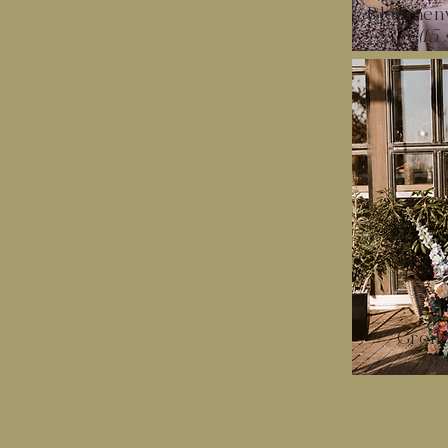
Bloemenv
(15
Gron
(1