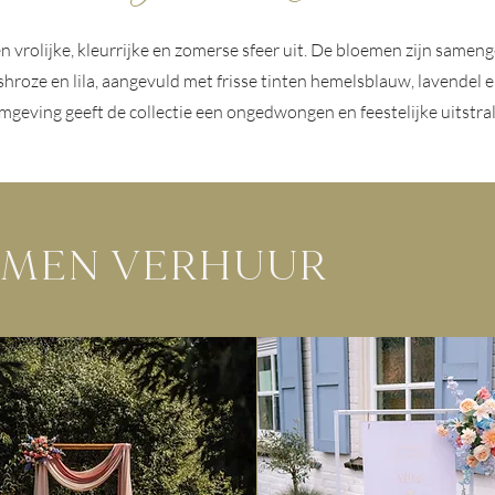
n vrolijke, kleurrijke en zomerse sfeer uit. De bloemen zijn sameng
ushroze en lila, aangevuld met frisse tinten hemelsblauw, lavendel 
mgeving geeft de collectie een ongedwongen en feestelijke uitstral
EMEN VERHUUR