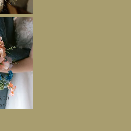
er stuk
ar)
5,00
ar)