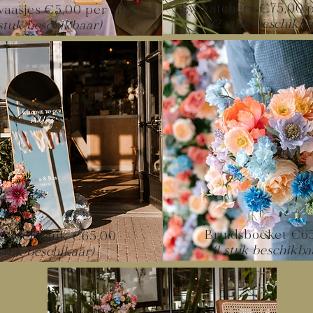
Eyecatchers €75,00 p
aasjes €5,00 per stuk
(2 stuk beschikba
 stuk beschikbaar)
Bruidsboeket €6
dbloemstuk €65,00
(1 stuk beschikba
 stuk beschikaar)