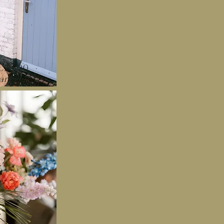
€25,00
ar)