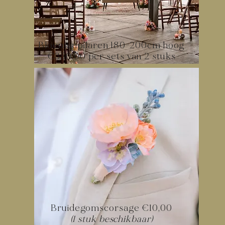
Bloemenpilaren 180-200cm hoog
€350,00 per sets van 2 stuks
Bruidegomscorsage €10,00
(1 stuk beschikbaar)