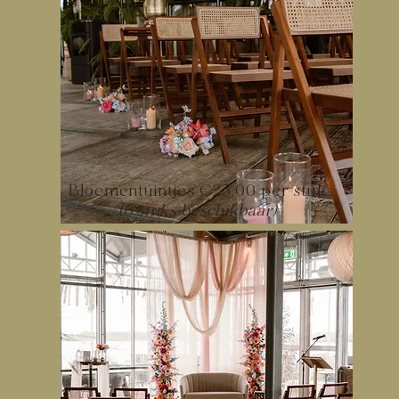
Bloementuintjes €25,00 per stuk
(6 stuks beschikbaar)