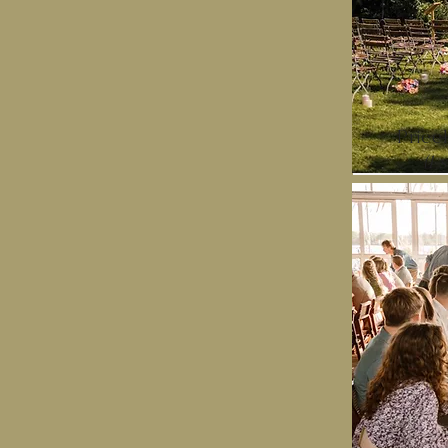
Priee
(1 