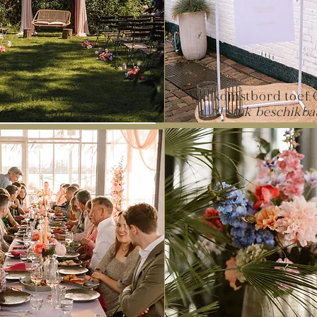
Welkomstbord toef 
l bloemstuk €75,00
(1 stuk beschikba
stuk beschikbaar)